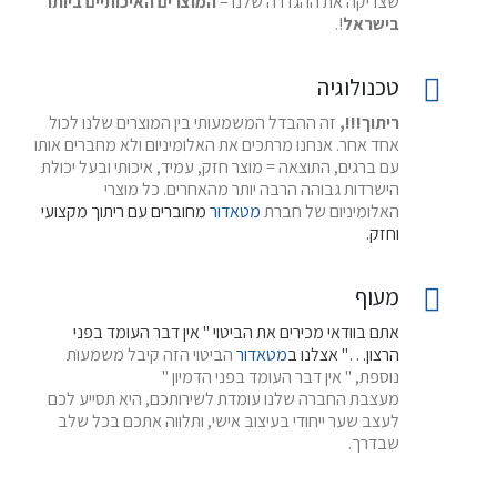
שצדיקה את ההגדרה שלנו –
המוצרים האיכותיים ביותר
בישראל
!.
טכנולוגיה
ריתוך!!!,
זה ההבדל המשמעותי בין המוצרים שלנו לכול
אחד אחר. אנחנו מרתכים את האלומיניום ולא מחברים אותו
עם ברגים, התוצאה = מוצר חזק, עמיד, איכותי ובעל יכולת
הישרדות גבוהה הרבה יותר מהאחרים. כל מוצרי
האלומיניום של חברת
מטאדור
מחוברים עם ריתוך מקצועי
וחזק.
מעוף
אתם בוודאי מכירים את הביטוי " אין דבר העומד בפני
הרצון…" אצלנו ב
מטאדור
הביטוי הזה קיבל משמעות
נוספת, " אין דבר העומד בפני הדמיון "
מעצבת החברה שלנו עומדת לשירותכם, היא תסייע לכם
לעצב שער ייחודי בעיצוב אישי, ותלווה אתכם בכל שלב
שבדרך.