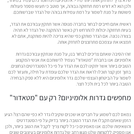
שלא צריך לתחזק אותה יותר מידיי. אלומיניום הינו חומר גלם עמיד במיוחד,
ולכן הוא לא דורש רמת תחזוקה גבוהה, אך מוטב כי תעשו מספר פעולות
פשוטות על מנת לשמור על רמת עמידות גבוהה של הגדר שברשותכם.
ראשית אתם חייבים לבחור בחברה מנוסה אשר תתקין עבורכם את הגדר,
בעיות תחזוקה יכולות להתרחש רק כאשר ההתקנה של הגדר לא תהיה
בצורה נכונה. אם הגדר מותקן כפי שהיא צריכה להיות מותקנת, אתם לא
תמצאו את עצמכם מתרוצצים לתחזק אותה.
זוהי הסיבה שאתם צריכים לבחור בנו, על מנת שנתקין עבורכם גדרות
אלומיניום. אנו בחברת "מטאדור" נעמיד לרשותכם את אנשי המקצוע
הטובים ביותר אשר יתקינו לכם את הגדר על פי כל הסטנדרטים הנחוצים.
בתוך זמן קצר תוכלו לראות את הגדר שלכם עומדת על תילה, ותעזור לכם
לשמור על הביטחון העצמי שלכם. גדר אלומיניום היא ללא ספק הבחירה
הטובה ביותר לכל בית ולכל חצר.
מחפשים גדרות אלומיניום? רק עם "מטאדור"
נמאס לכם לשמוע על חברים או שכנים שקיבלו גדר לא כפי שהם רצו? הגיע
הזמן שאתם תקבלו את הגדר הטובה ביותר בדיוק על פי הסטנדרטים
והשאיפות שלכם. אנו מאמינים כי כל לקוח צריך לקבל את הטוב ביותר, ולכן
אנו מספיק ללקוחות שלנו מגוון רחב של גדרות אלומיניום בעיצובים שונים