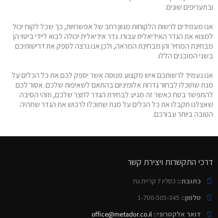
ובתעריפים שונים.
אנו מעמידים לרשות הלקוחות מגוון רחב של אפשרויות, כך שכל לקוח יכול
למצוא את הגדר האידיאלית עבורו. גדר אידיאלית יכולה לבוא ליידי ביטוי הן
מבחינת המחיר והן מבחינת המראה, ולכן אנו נרצה לספק את דרישותיכם
בשני המובנים הללו.
אנו נעמיד לרשותכם איש מקצוע מנוסה אשר יספק לכם את כל הכלים על
מנת שתוכלו לבחור גדרות אלומיניום בהתאם לשאיפות שלכם. אסור לכם
להתפשר בטח כאשר זה מגיע לבחירת הגדר לחצר שלכם, וזוהי הסיבה
שאצלנו תקבלו את כל הכלים על מנת שתוכלו לרכוש את הגדר שתהיה
הטובה ביותר עבורכם.
דרכי התקשרות ויצירת קשר
כתובת::
כסליו 7 קריית גת
טלפון::
1-700-505-345
דואר אלקטרוני::
office@metador.co.il