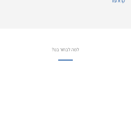
קרא עוד
למה לבחור בנו?
צוות מקצועי
הצוות שלנו מורכב מבעלי מקצועי עם
וותק של שנים
רבות בתחום, לא עוד "חאפר" או מתקין מזדמן. בזכות
ניסיון זה כל מוצר שיוצא מהמפעל שלנו הינו בעל
איכות הגבוהה ביותר.