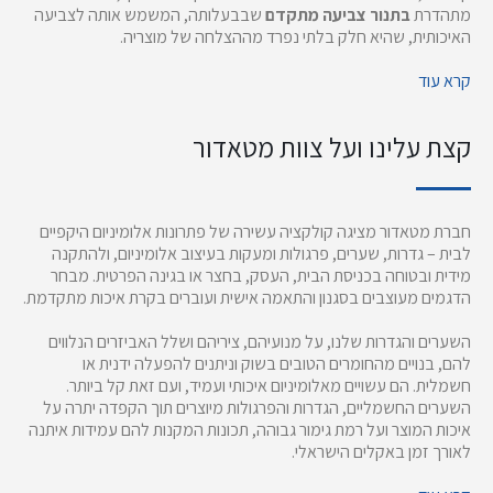
מתהדרת
בתנור צביעה מתקדם
שבבעלותה, המשמש אותה לצביעה
האיכותית, שהיא חלק בלתי נפרד מההצלחה של מוצריה.
קרא עוד
קצת עלינו ועל צוות מטאדור
חברת מטאדור מציגה קולקציה עשירה של פתרונות אלומיניום היקפיים
לבית – גדרות, שערים, פרגולות ומעקות בעיצוב אלומיניום, ולהתקנה
מידית ובטוחה בכניסת הבית, העסק, בחצר או בגינה הפרטית. מבחר
הדגמים מעוצבים בסגנון והתאמה אישית ועוברים בקרת איכות מתקדמת.
השערים והגדרות שלנו, על מנועיהם, ציריהם ושלל האביזרים הנלווים
להם, בנויים מהחומרים הטובים בשוק וניתנים להפעלה ידנית או
חשמלית. הם עשויים מאלומיניום איכותי ועמיד, ועם זאת קל ביותר.
השערים החשמליים, הגדרות והפרגולות מיוצרים תוך הקפדה יתרה על
איכות המוצר ועל רמת גימור גבוהה, תכונות המקנות להם עמידות איתנה
לאורך זמן באקלים הישראלי.