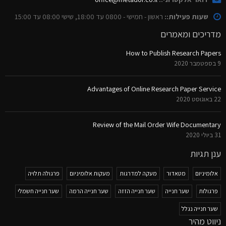
שעות פעילות::
ראשון - חמישי - 0800 עד 18:00, שישי 08:00 עד 15:00
מדריכים ומאמרים
How to Publish Research Papers
9 בספטמבר 2020
Advantages of Online Research Paper Service
22 באוגוסט 2020
Review of the Mail Order Wife Documentary
31 ביולי 2020
ענן תגיות
אלומיניום
מטאדור
מעקה למדרגות
מעקות אלומיניום
פרגולה תלויה
פרגולות
שער חנייה
שער חנייה הזזה
שער חנייה הרמה
שער חנייה חשמלי
שער חנייה נגלל
ניווט מהיר