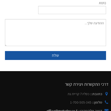
נושא
דרכי התקשרות ויצירת קשר
כתובת::
כסליו 7 קריית גת
טלפון::
1-700-505-345
דואר אלקטרוני::
office@metador.co.il